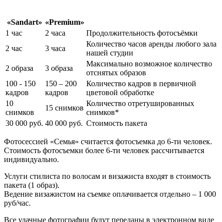
«Sandart»
«Premium»
1 час
2 часа
Продолжительность фотосъёмки
Количество часов аренды любого зала
2 час
3 часа
нашей студии
Максимально возможное количество
2 образа
3 образа
отснятых образов
100 - 150
150 – 200
Количество кадров в первичной
кадров
кадров
цветовой обработке
10
Количество отретушированных
15 снимков
снимков
снимков*
30 000 руб.
40 000 руб.
Стоимость пакета
Фотосессией «Семья» считается фотосъемка до 6-ти человек.
Стоимость фотосъемки более 6-ти человек рассчитывается
индивидуально.
Услуги стилиста по волосам и визажиста входят в стоимость
пакета (1 образ).
Ведение визажистом на съемке оплачивается отдельно – 1 000
руб/час.
Все удачные фотографии будут переданы в электронном виде