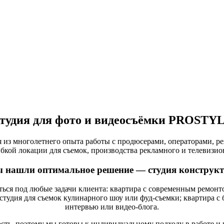
тудия для фото и видеосъёмки PROSTY
дя из многолетнего опыта работы с продюсерами, операторами, 
бкой локации для съемок, производства рекламного и телевизио
 нашли оптимальное решение — студия конструкт
ся под любые задачи клиента: квартира с современным ремонтом
студия для съемок кулинарного шоу или фуд-съемки; квартира с
интервью или видео-блога.
ть, поэтому мы готовы к индивидуальному подходу в работе и к