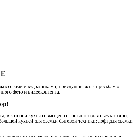
LE
режиссерами и художниками, прислушиваясь к просьбам о
нного фото и видеоконтента.
ор!
, в которой кухня совмещена с гостиной (для съемки кино,
 большой кухней для съемки бытовой техники; лофт для съемки
 нестандартным решениям задач, а так же к изменению и